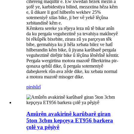
cihêreng maqûltir e. Ew xwedan hêzek mezin a
şofê ye, karbidestiya bilind, mezaxtina hêza kêm
e, û dikare li gorî hilberên wekhev 25%
sotemeniyê xilas bike, ji ber vê yekê lêçûna
xebitandinê kêm e.
Kêmkera sereke ya rêjeya leza nû tê bikar anîn
da ku pergala veguheztinê ya tevahiya makîneyê
bi rêkûpêk bixebite, zirara zû ya parçeyan têk
bibe, germahiya ku ji hêla xebata bilez ve hatî
hilberandin kêm bike, û jiyana karûbarê pergala
veguheztinê dirêjtir bike û lêçûna lênêrînê kêmtir.
Pergala wergirtina motora mazotê fîlterkirina pir-
qonaxa qebûl dike, û pergala sotemeniyê
dabeşkerek rûn-ava zêde dike, ku xebata normal
a motora mazotê misoger dike.
pirs
hûrî
Amûrên avakirinê karûbarê giran
5ton 3cbm kepçeya ET956 barkera
çolê ya pêşiyê