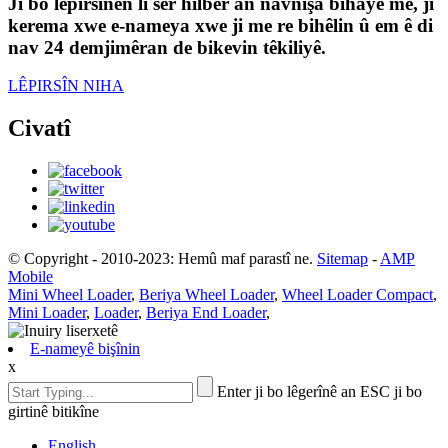
Ji bo lêpirsînên li ser hilber an navnîşa bihayê me, ji
kerema xwe e-nameya xwe ji me re bihêlin û em ê di
nav 24 demjimêran de bikevin têkiliyê.
LÊPIRSÎN NIHA
Civatî
© Copyright - 2010-2023: Hemû maf parastî ne.
Sitemap
-
AMP
Mobile
Mini Wheel Loader
,
Beriya Wheel Loader
,
Wheel Loader Compact
,
Mini Loader
,
Loader
,
Beriya End Loader
,
E-nameyê bişînin
x
Enter ji bo lêgerînê an ESC ji bo
girtinê bitikîne
English