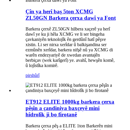
Çîn ya herî baş 5ton XCMG
ZL50GN Barkera çerxa dawî ya Font
Barkera çerxê ZL50GN hilbera xaçerê ya herî
dawî ye ku ji hêla XCMG ve li ser bingeha
çavkaniyên teknolojîk ên gerdûnî hatî pêşve
xistin. Li ser nirxa xerîdar û balkişandina ser
ezmûnên xerîdar, barkera nifşê nû ya XCMG di
warên endezyariyê de xwedan avantajên
berbiçav (wek karîgerî) ye. avahî, hewşên komê,
û lojîstîka komirê.
pirs
hûrî
ET912 ELITE 1000kg barkera çerxa
pêşîn a çandiniya baxçeyê mini
hîdrolîk ji bo firotanê
Barkera çerxa pêş a ELITE 1ton Barkerên mini