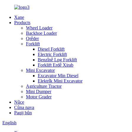
Xane
Products
Wheel Loader
Backhoe Loader
Qrêder
Forklift
Diesel Forklift
Electric Forklift
Benzînê Lpg Forklift
Forklift Erdê Xirab
Mini Excavator
Excavator Min Diesel
Elektrîk Mini Excavator
Agriculture Tractor
Mini Dumper
Motor Grader
Nûçe
Çûna nava
Paqij bûn
English