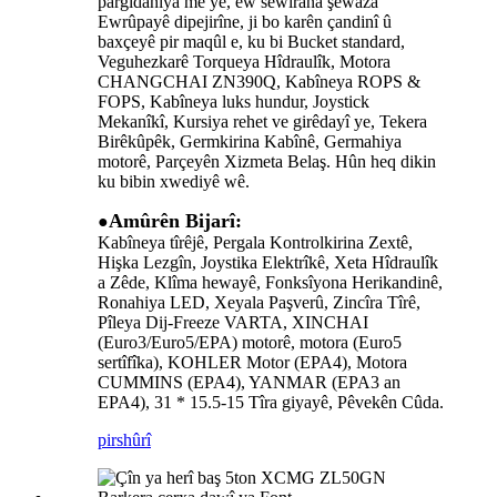
pargîdaniya me ye, ew sêwirana şêwaza
Ewrûpayê dipejirîne, ji bo karên çandinî û
baxçeyê pir maqûl e, ku bi Bucket standard,
Veguhezkarê Torqueya Hîdraulîk, Motora
CHANGCHAI ZN390Q, Kabîneya ROPS &
FOPS, Kabîneya luks hundur, Joystick
Mekanîkî, Kursiya rehet ve girêdayî ye, Tekera
Birêkûpêk, Germkirina Kabînê, Germahiya
motorê, Parçeyên Xizmeta Belaş. Hûn heq dikin
ku bibin xwediyê wê.
Amûrên Bijarî:
●
Kabîneya tîrêjê, Pergala Kontrolkirina Zextê, ​​
Hişka Lezgîn, Joystika Elektrîkê, Xeta Hîdraulîk
a Zêde, Klîma hewayê, Fonksîyona Herikandinê,
Ronahiya LED, Xeyala Paşverû, Zincîra Tîrê,
Pîleya Dij-Freeze VARTA, XINCHAI
(Euro3/Euro5/EPA) motorê, motora (Euro5
sertîfîka), KOHLER Motor (EPA4), Motora
CUMMINS (EPA4), YANMAR (EPA3 an
EPA4), 31 * 15.5-15 Tîra giyayê, Pêvekên Cûda.
pirs
hûrî