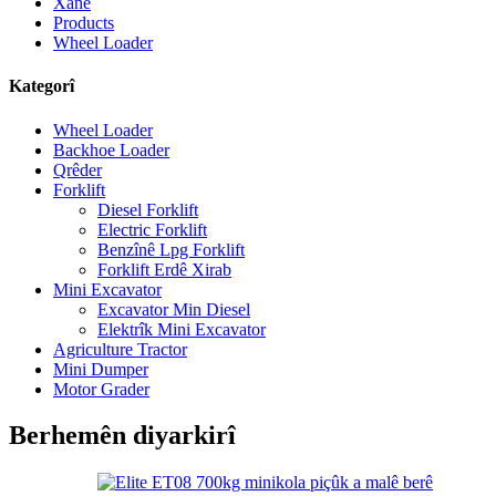
Xane
Products
Wheel Loader
Kategorî
Wheel Loader
Backhoe Loader
Qrêder
Forklift
Diesel Forklift
Electric Forklift
Benzînê Lpg Forklift
Forklift Erdê Xirab
Mini Excavator
Excavator Min Diesel
Elektrîk Mini Excavator
Agriculture Tractor
Mini Dumper
Motor Grader
Berhemên diyarkirî