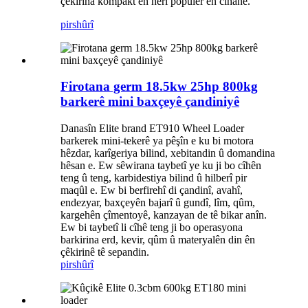
çêkirina kompakt ên herî populer ên cîhanê.
pirs
hûrî
Firotana germ 18.5kw 25hp 800kg
barkerê mini baxçeyê çandiniyê
Danasîn Elite brand ET910 Wheel Loader
barkerek mini-tekerê ya pêşîn e ku bi motora
hêzdar, karîgeriya bilind, xebitandin û domandina
hêsan e. Ew sêwirana taybetî ye ku ji bo cîhên
teng û teng, karbidestiya bilind û hilberî pir
maqûl e. Ew bi berfirehî di çandinî, avahî,
endezyar, baxçeyên bajarî û gundî, lîm, qûm,
kargehên çîmentoyê, kanzayan de tê bikar anîn.
Ew bi taybetî li cîhê teng ji bo operasyona
barkirina erd, kevir, qûm û materyalên din ên
çêkirinê tê sepandin.
pirs
hûrî