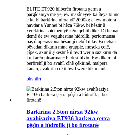
ELITE ET920 hilberên firotana germ a
pargîdaniya me ye, ew makîneyek kalîteya bilind
e ku bi barkirina nirxandî 2000kg e, ew motora
navdar a Yunnei bi hêza 76kw, bi hêztir û
xerckirina sotemeniyê kêm qebûl dike. Di heman
demê de ew veguhestina hîdrolîk, performansa
baş û operasyona hêsan jî qebûl dike. Bi dehan
pêvedan dikarin mîna grapple, moşeka çolê,
çîpek, axur û şikestinê û hwd werin saz kirin da
ku karên pir-armanc bi dest bixin. Ew dikare bi
berfirehî ji bo avahî, cîhê çêkirinê, malpera
kanan, avakirina rê û hwd were bikar anîn.
pirs
hûrî
Barkirina 2.5ton nirxa 92kw
avahîsaziya ET936 barkera çerxa
pêşîn a hîdrolîk ji bo firotanê