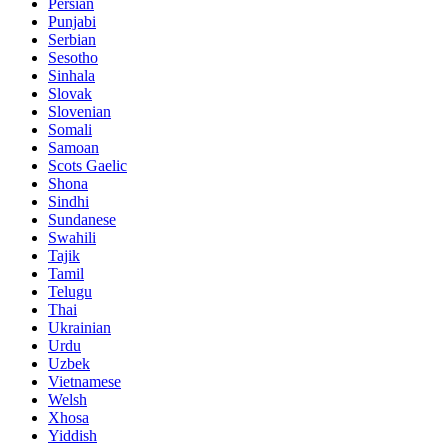
Persian
Punjabi
Serbian
Sesotho
Sinhala
Slovak
Slovenian
Somali
Samoan
Scots Gaelic
Shona
Sindhi
Sundanese
Swahili
Tajik
Tamil
Telugu
Thai
Ukrainian
Urdu
Uzbek
Vietnamese
Welsh
Xhosa
Yiddish