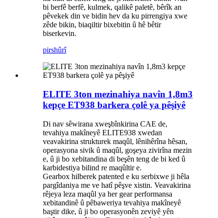
bi berfê berfê, kulmek, qalikê paletê, bêrîk an
pêvekek din ve bidin hev da ku pirrengiya xwe
zêde bikin, biaqiltir bixebitin û hê bêtir
biserkevin.
pirs
hûrî
ELITE 3ton mezinahiya navîn 1,8m3
kepçe ET938 barkera çolê ya pêşiyê
Di nav sêwirana xweşbînkirina CAE de,
tevahiya makîneyê ELITE938 xwedan
veavakirina strukturek maqûl, lênihêrîna hêsan,
operasyona sivik û maqûl, goşeya zivirîna mezin
e, û ji bo xebitandina di beşên teng de bi ked û
karbidestiya bilind re maqûltir e.
Gearbox hilberek patented e ku serbixwe ji hêla
pargîdaniya me ve hatî pêşve xistin. Veavakirina
rêjeya leza maqûl ya her gear performansa
xebitandinê û pêbaweriya tevahiya makîneyê
baştir dike, û ji bo operasyonên zeviyê yên