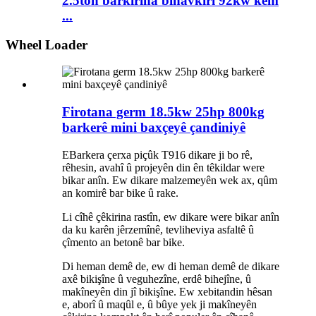
2.5ton barkirina binavkirî 92kw kêm
...
Wheel Loader
Firotana germ 18.5kw 25hp 800kg
barkerê mini baxçeyê çandiniyê
E
Barkera çerxa piçûk T916 dikare ji bo rê,
rêhesin, avahî û projeyên din ên têkildar were
bikar anîn. Ew dikare malzemeyên wek ax, qûm
an komirê bar bike û rake.
Li cîhê çêkirina rastîn, ew dikare were bikar anîn
da ku karên jêrzemînê, tevliheviya asfaltê û
çîmento an betonê bar bike.
Di heman demê de, ew di heman demê de dikare
axê bikişîne û veguhezîne, erdê bihejîne, û
makîneyên din jî bikişîne. Ew xebitandin hêsan
e, aborî û maqûl e, û bûye yek ji makîneyên