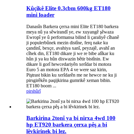
Kûçikê Elite 0.3cbm 600kg ET180
mini loader
Danasîn Barkera çerxa mini Elite ET180 barkera
meya nû ya sêwirandî ye, ew xuyangê şêwaza
Ewropî ye û performansa bilind li çaraliyê cîhanê
ji populerbûnek mezin distîne, ferq nake ku
çandinî, bexçe, avahiya xanî, peyzajê, avahî an
cîhek din, ET180 dikare ji we re bibe alîkar ku
hûn ji ya ku hûn dixwazin bêtir bistînin. Ew
dikare li gorî hewcedariyên xerîdar bi motora
Euro 5 an motora EPA 4 ve were saz kirin,
Piştrast bikin ku xerîdarên me ne hewce ne ku ji
pirsgirêkên paqijkirina gumrikê xeman bibin.
ET180 boom ...
pirs
hûrî
Barkirina 2tonî ya bi nirxa 4wd 100
hp ET920 barkera çerxa pêş a bi
lêvkirinek bi lez.