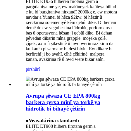
ELITE ET936 hilberên firotana germ a
pargîdaniya me ye, ew makîneyek kalîteya bilind
e ku bi bargiraniya nirxandî 2000kg e, ew motora
navdar a Yunnei bi hêza 92kw, bi hêztir û
xerckirina sotemeniyê kêm qebûl dike. Di heman
demê de ew veguhestina hîdrolîk, performansa
baş û operasyona hêsan jî qebûl dike. Bi dehan
pêvedan dikarin mîna grapple, moşeka çolê,
çîpek, axur û şikestinê û hwd werin saz kirin da
ku karên pir-armanc bi dest bixin. Ew dikare bi
berfirehî ji bo avahî, cîhê çêkirinê, malpera
kanan, avakirina rê û hwd were bikar anîn.
pirs
hûrî
Avrupa şêwaza CE EPA 800kg
barkera çerxa mînî ya torkê ya
hîdrolîk bi bihayê çêtirîn
Veavakirina standard:
●
ELITE ET908 hilbera firotana germ a