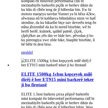
kompakt ên binavkirî performansa cidî bi
mezinahiyên barkerên piçûk re berhev dikin da
ku hûn di cîhên teng de jî hilberdar bin. Ew bi
motora marqeya navdar Yunnei ya bi hêza 42kw,
sêwirana nû bi kabîneya bilindahiya nizm ve hatî
stendine, da ku bikaribe biçe nav deverên teng ên
mîna jêrzemînê da ku bi nermî bixebite, wê bi
berfê berfê, kulmek, qalikê paletê, çîçek,
çîpêçêker an yên din ve bide hev. pêvedan ji bo
ku pirrengiya xwe zêde bike, biaqiltir bixebite, û
hê bêtir bi dest bixe.
pirs
hûrî
ELITE 1500kg 1cbm kepçeyek milê
dirêj ê ber ET915 mini barkerê teker
ji bo firotanê
ELITE 1.5ton barkera çerxa pêşiyê barkerên
mini kompakt ên bihevrekirî performansa cidî bi
mezinahiyên barkerên piçûk re berhev dikin da
ku hûn di cîhên teng de jî hilberîner bibin. Wan