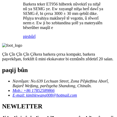
Barkera teker ET956 hilberek nûvekirî ya nifşê
nû ya SEMG ye. Ew xuyangê nifşa herî dawî ya
SEMG-ê, bi çerxa 3000 ± 30 mm qebûl dike.
Pêşiya tevahiya makîneyê tê vegotin, û rêwerî
nerm e. Ew ji bo xebitandina şofê ya materyalên
bêserûber maqûl e
pirs
hûrî
Çîn Çîn Çîn Çîn Çêkera barkera çerxa kompakt, barkera
paşvekêşan, forklift û mini ekskavator bi ezmûnên zêdetirî 20 salan.
paqij bûn
Navnîşan: No.639 Lechuan Street, Zona Pêşkeftina Aborî,
Bajarê Weifang, parêzgeha Shandong, Chinaîn.
Mob.: +86 17852589866
E-mail: kimblewang008@hotmail.com
NEWLETTER